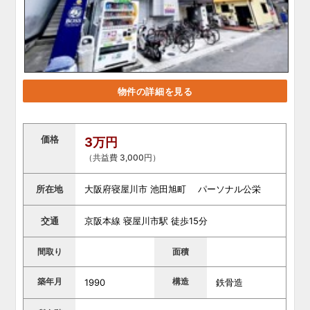
物件の詳細を見る
価格
3万円
（共益費 3,000円）
所在地
大阪府寝屋川市 池田旭町 パーソナル公栄
交通
京阪本線 寝屋川市駅 徒歩15分
間取り
面積
築年月
構造
1990
鉄骨造