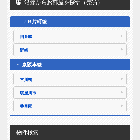
沿線からお部屋を探す（売買）
ＪＲ片町線
四条畷
野崎
京阪本線
古川橋
寝屋川市
香里園
物件検索