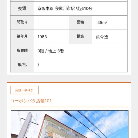
交通
京阪本線 寝屋川市駅 徒歩10分
間取り
面積
45m²
築年月
構造
1983
鉄骨造
所在階
3階 / 地上 3階
敷/礼
/
店舗・事務所
コーポシバタ店舗101