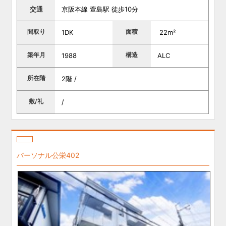
交通
京阪本線 萱島駅 徒歩10分
間取り
面積
1DK
22m²
築年月
構造
1988
ALC
所在階
2階 /
敷/礼
/
パーソナル公栄402