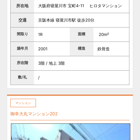
所在地
大阪府寝屋川市 宝町4-11 ヒロタマンション
交通
京阪本線 寝屋川市駅 徒歩20分
間取り
面積
1R
20m²
築年月
構造
2001
鉄骨造
所在階
3階 / 地上 3階
敷/礼
/
マンション
御幸大丸マンション202