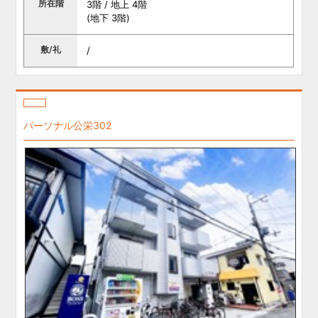
所在階
3階 / 地上 4階
(地下 3階)
敷/礼
/
パーソナル公栄302