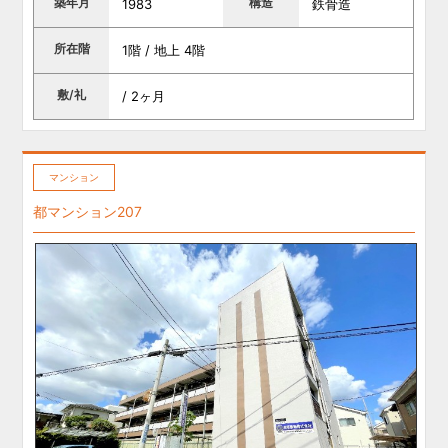
築年月
構造
1983
鉄骨造
所在階
1階 / 地上 4階
敷/礼
/ 2ヶ月
マンション
都マンション207