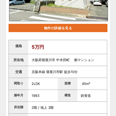
物件の詳細を見る
価格
5万円
所在地
大阪府寝屋川市 中木田町 都マンション
交通
京阪本線 寝屋川市駅 徒歩10分
間取り
面積
2LDK
45m²
築年月
構造
1983
鉄骨造
所在階
2階 / 地上 3階