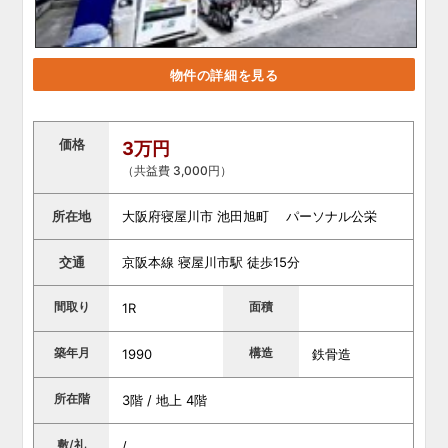
物件の詳細を見る
価格
3万円
（共益費 3,000円）
所在地
大阪府寝屋川市 池田旭町 パーソナル公栄
交通
京阪本線 寝屋川市駅 徒歩15分
間取り
面積
1R
築年月
構造
1990
鉄骨造
所在階
3階 / 地上 4階
敷/礼
/