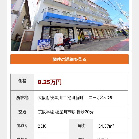
物件の詳細を見る
価格
8.25万円
所在地
大阪府寝屋川市 池田新町 コーポシバタ
交通
京阪本線 寝屋川市駅 徒歩20分
間取り
面積
2DK
34.87m²