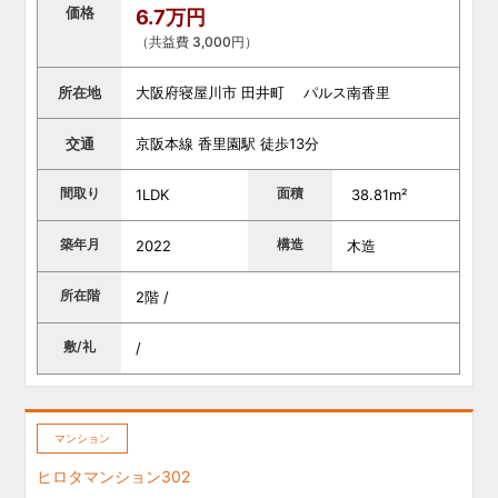
価格
6.7万円
（共益費 3,000円）
所在地
大阪府寝屋川市 田井町 パルス南香里
交通
京阪本線 香里園駅 徒歩13分
間取り
面積
1LDK
38.81m²
築年月
構造
2022
木造
所在階
2階 /
敷/礼
/
マンション
ヒロタマンション302