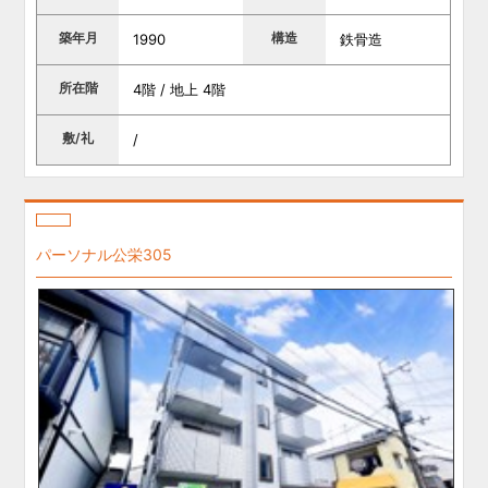
築年月
構造
1990
鉄骨造
所在階
4階 / 地上 4階
敷/礼
/
パーソナル公栄305