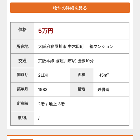
物件の詳細を見る
価格
5万円
所在地
大阪府寝屋川市 中木田町 都マンション
交通
京阪本線 寝屋川市駅 徒歩10分
間取り
面積
2LDK
45m²
築年月
構造
1983
鉄骨造
所在階
2階 / 地上 3階
敷/礼
/