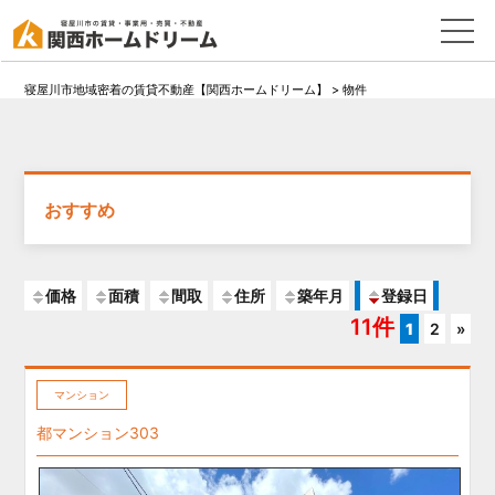
寝屋川市地域密着の賃貸不動産【関西ホームドリーム】
>
物件
おすすめ
価格
面積
間取
住所
築年月
登録日
11件
1
2
»
マンション
都マンション303