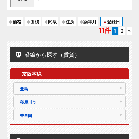
価格
面積
間取
住所
築年月
登録日
11件
1
2
»
沿線から探す（賃貸）
京阪本線
萱島
寝屋川市
香里園