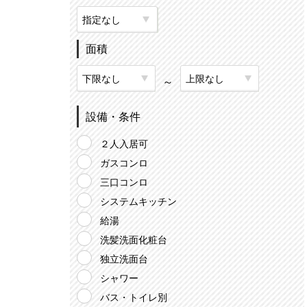
面積
～
設備・条件
２人入居可
ガスコンロ
三口コンロ
システムキッチン
給湯
洗髪洗面化粧台
独立洗面台
シャワー
バス・トイレ別