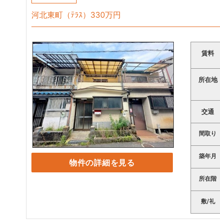
河北東町（ﾃﾗｽ）330万円
賃料
所在地
交通
間取り
築年月
物件の詳細を見る
所在階
敷/礼