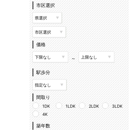
市区選択
価格
～
駅歩分
間取り
1DK
1LDK
2LDK
3LDK
4K
築年数