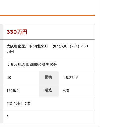
330万円
大阪府寝屋川市 河北東町 河北東町（ﾃﾗｽ）330
万円
ＪＲ片町線 四条畷駅 徒歩10分
面積
4K
48.27m²
構造
1966/5
木造
2階 / 地上 2階
/