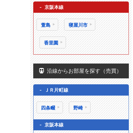
京阪本線
萱島
寝屋川市
香里園
沿線からお部屋を探す（売買）
ＪＲ片町線
四条畷
野崎
京阪本線