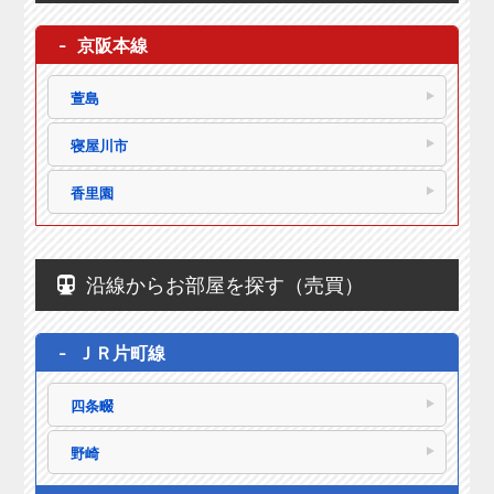
京阪本線
萱島
寝屋川市
香里園
沿線からお部屋を探す（売買）
ＪＲ片町線
四条畷
野崎