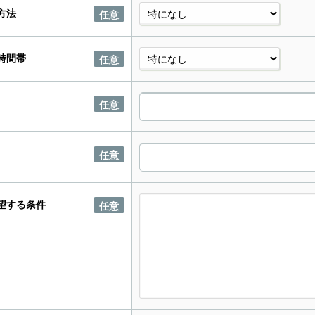
方法
任意
時間帯
任意
任意
任意
望する条件
任意