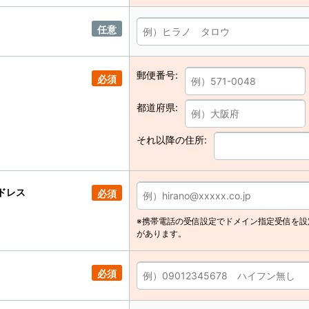
任意
郵便番号:
必須
都道府県:
それ以降の住所:
ドレス
必須
※携帯電話の受信設定でドメイン指定受信を設
があります。
必須