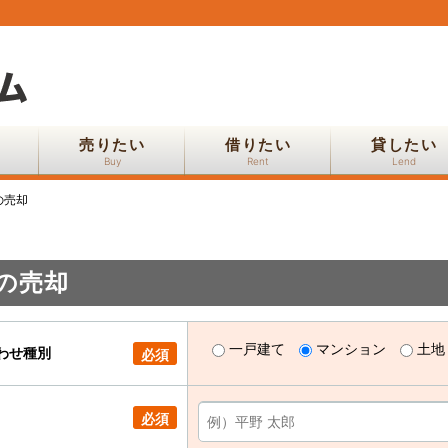
売りたい
借りたい
貸したい
Buy
Rent
Lend
の売却
の売却
一戸建て
マンション
土地
わせ種別
必須
必須