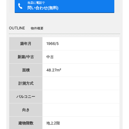
当店に電話で
問い合わせ(無料)
OUTLINE
物件概要
築年月
1966/5
新築/中古
中古
面積
48.27m²
計測方式
バルコニー
向き
建物階数
地上2階