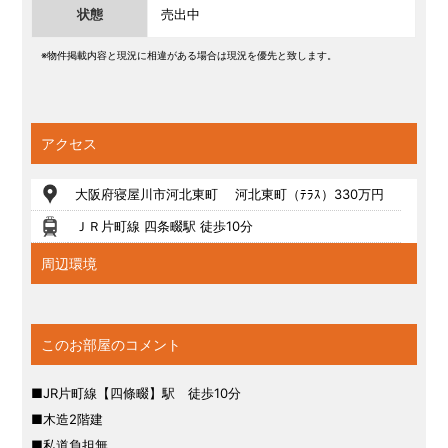
状態
売出中
※物件掲載内容と現況に相違がある場合は現況を優先と致します。
アクセス
大阪府寝屋川市河北東町 河北東町（ﾃﾗｽ）330万円
ＪＲ片町線 四条畷駅 徒歩10分
周辺環境
このお部屋のコメント
■JR片町線【四條畷】駅 徒歩10分
■木造2階建
■私道負担無