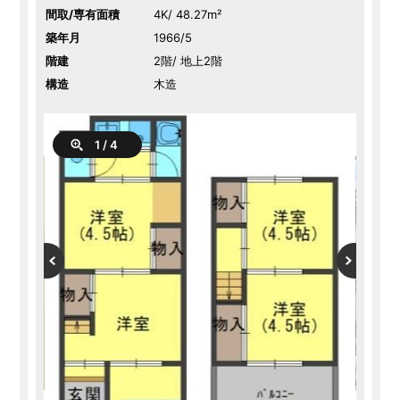
間取/専有面積
4K/ 48.27m²
築年月
1966/5
階建
2階/ 地上2階
構造
木造
1
/
4