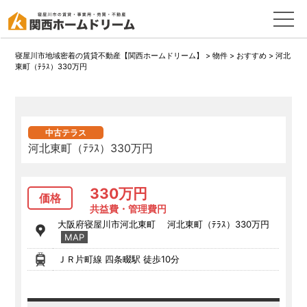
寝屋川市地域密着の賃貸不動産【関西ホームドリーム】
>
物件
>
おすすめ
>
河北
東町（ﾃﾗｽ）330万円
中古テラス
河北東町（ﾃﾗｽ）330万円
330万円
価格
共益費・管理費円
大阪府寝屋川市河北東町 河北東町（ﾃﾗｽ）330万円
MAP
ＪＲ片町線 四条畷駅 徒歩10分