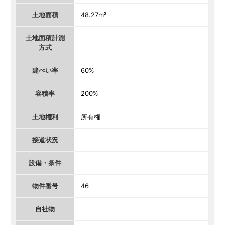
土地面積
48.27m²
土地面積計測
方式
建ぺい率
60%
容積率
200%
土地権利
所有権
接道状況
設備・条件
物件番号
46
自社物