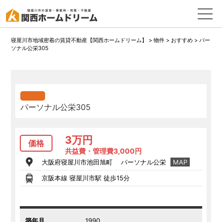
寝屋川市地域密着の賃貸不動産【関西ホームドリーム】
>
物件
>
おすすめ
>
パー
ソナル公栄305
パーソナル公栄305
3万円
価格
共益費・管理費3,000円
大阪府寝屋川市池田旭町 パーソナル公栄
MAP
京阪本線 寝屋川市駅 徒歩15分
築年月
1990