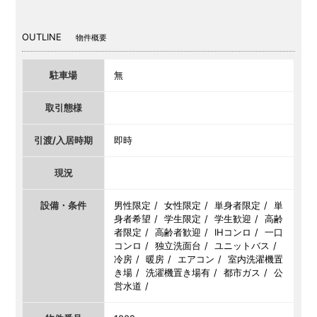
OUTLINE
物件概要
駐車場
無
取引態様
引渡/入居時期
即時
現況
設備・条件
男性限定
女性限定
単身者限定
単
身者希望
学生限定
学生歓迎
高齢
者限定
高齢者歓迎
IHコンロ
一口
コンロ
独立洗面台
ユニットバス
冷房
暖房
エアコン
室内洗濯機置
き場
洗濯機置き場有
都市ガス
公
営水道