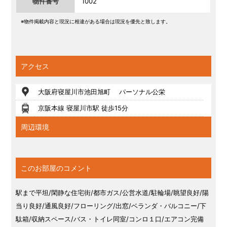
物件番号
1002
※物件掲載内容と現況に相違がある場合は現況を優先と致します。
アクセス
大阪府寝屋川市池田旭町 パーソナル公栄
京阪本線 寝屋川市駅 徒歩15分
周辺環境
このお部屋のコメント
駅まで平坦/閑静な住宅街/都市ガス/公営水道/駐輪場/眺望良好/陽
当り良好/通風良好/フローリング/出窓/ベランダ・バルコニー/下
駄箱/収納スペース/バス・トイレ同室/コンロ１口/エアコン完備