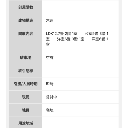
部屋階数
建物構造
木造
間取内容
LDK12.7畳 2階 1室 和室5畳 3階 1
室 洋室6畳 3階 1室 洋室6畳 1
室
駐車場
空有
取引態様
引渡/入居時期
即時
現況
賃貸中
地目
宅地
用途地域