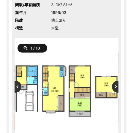
間取/専有面積
3LDK/ 81m²
築年月
1996/03
階建
地上3階
構造
木造
1
/
10