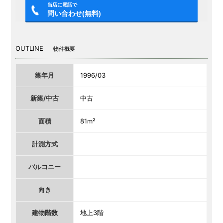
当店に電話で
問い合わせ(無料)
OUTLINE
物件概要
築年月
1996/03
新築/中古
中古
面積
81m²
計測方式
バルコニー
向き
建物階数
地上3階